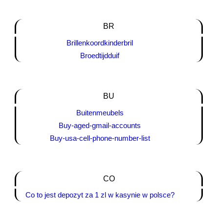
BR
Brillenkoordkinderbril
Broedtijdduif
BU
Buitenmeubels
Buy-aged-gmail-accounts
Buy-usa-cell-phone-number-list
CO
Co to jest depozyt za 1 zl w kasynie w polsce?